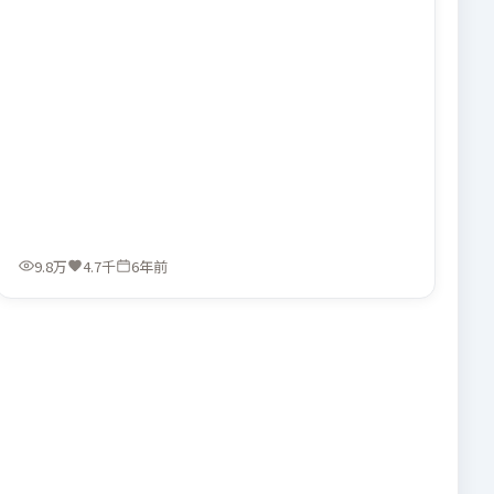
9.8万
4.7千
6年前