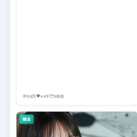
9.8万
4.4千
9年前
精选