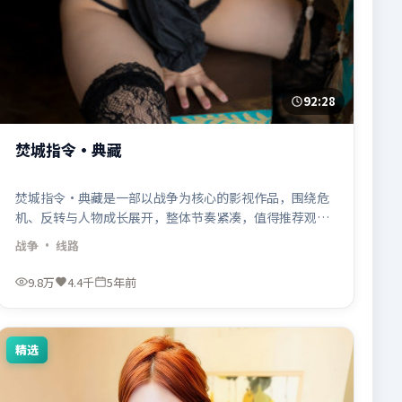
92:28
焚城指令·典藏
焚城指令·典藏是一部以战争为核心的影视作品，围绕危
机、反转与人物成长展开，整体节奏紧凑，值得推荐观
看。
战争
· 线路
9.8万
4.4千
5年前
精选