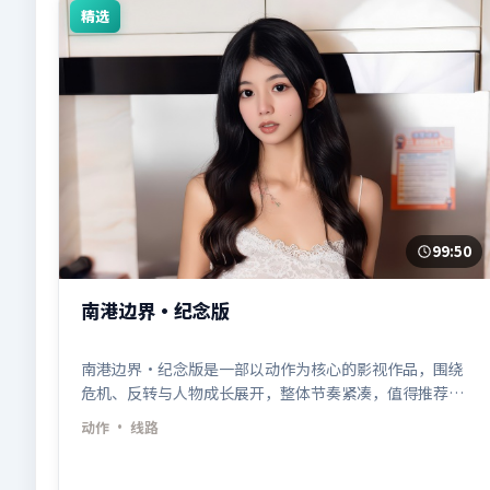
精选
99:50
南港边界·纪念版
南港边界·纪念版是一部以动作为核心的影视作品，围绕
危机、反转与人物成长展开，整体节奏紧凑，值得推荐观
看。
动作
· 线路