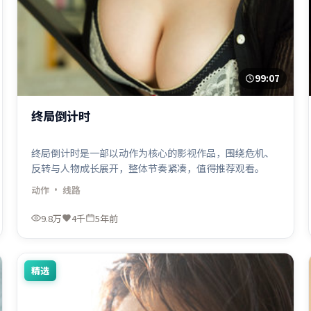
99:07
终局倒计时
终局倒计时是一部以动作为核心的影视作品，围绕危机、
反转与人物成长展开，整体节奏紧凑，值得推荐观看。
动作
· 线路
9.8万
4千
5年前
精选