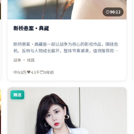
96:12
断桥悬案·典藏
断桥悬案·典藏是一部以战争为核心的影视作品，围绕危
机、反转与人物成长展开，整体节奏紧凑，值得推荐观
看。
战争
· 线路
9.8万
4.3千
9年前
精选