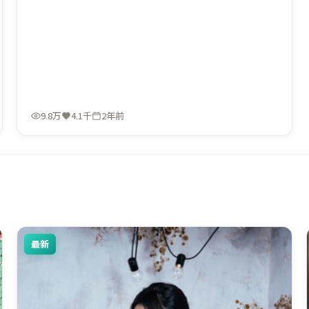
9.8万
4.1千
2年前
最新