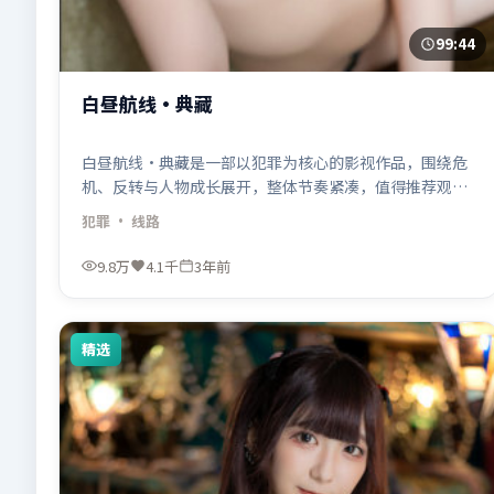
99:44
白昼航线·典藏
白昼航线·典藏是一部以犯罪为核心的影视作品，围绕危
机、反转与人物成长展开，整体节奏紧凑，值得推荐观
看。
犯罪
· 线路
9.8万
4.1千
3年前
精选